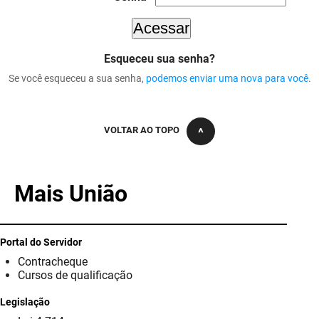
DER
Desenvolvimento e da Articulação Municipal
DETRAN
Desenvolvimento Humano
Esqueceu sua senha?
Se você esqueceu a sua senha,
podemos enviar uma nova para você
.
EMPAER
Educação
ESPEP
Empreender
VOLTAR AO TOPO
EPC
Secretaria de Fazenda
FAC
Secretaria de Governo
Mais União
Fapesq
Infraestrutura e dos Recursos Hídricos
Fundação Casa de José Américo
Juventude, Esporte e Lazer
Portal do Servidor
Contracheque
FUNAD
Meio Ambiente e Sustentabilidade
Cursos de qualificação
Legislação
FUNDAC
Mulher e da Diversidade Humana