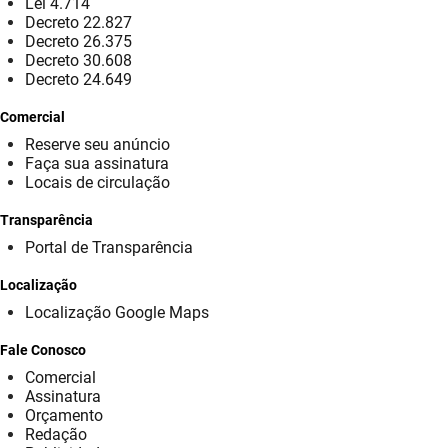
Lei 4.714
Decreto 22.827
FUNES
Planejamento, Orçamento e Gestão
Decreto 26.375
Decreto 30.608
FUNESC
Procuradoria Geral do Estado
Decreto 24.649
IMEQ
Representação Institucional
Comercial
Reserve seu anúncio
IASS
Saúde
Faça sua assinatura
Locais de circulação
IPHAEP
Segurança e Defesa Social
Transparência
JUCEP
Turismo e Desenvolvimento Econômico
Portal de Transparência
Localização
LIFESA
Localização Google Maps
LOTEP
Fale Conosco
Ouvidoria Geral do Estado
Comercial
Assinatura
Orçamento
PAP
Redação