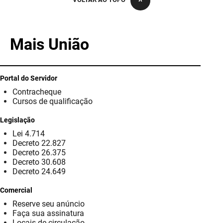
PBGÁS
PB Saúde
Mais União
PBTUR
PBPREV
Portal do Servidor
Contracheque
Projeto Cooperar
Cursos de qualificação
PROCASE
Legislação
Lei 4.714
PROCON
Decreto 22.827
Decreto 26.375
Polícia Militar
Decreto 30.608
Decreto 24.649
Polícia Civil
Comercial
Reserve seu anúncio
Rádio Tabajara
Faça sua assinatura
Locais de circulação