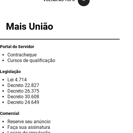
PBGÁS
PB Saúde
Mais União
PBTUR
PBPREV
Portal do Servidor
Contracheque
Projeto Cooperar
Cursos de qualificação
PROCASE
Legislação
Lei 4.714
PROCON
Decreto 22.827
Decreto 26.375
Polícia Militar
Decreto 30.608
Decreto 24.649
Polícia Civil
Comercial
Reserve seu anúncio
Rádio Tabajara
Faça sua assinatura
Locais de circulação