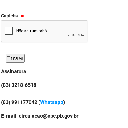
PBGÁS
Captcha
PB Saúde
PBTUR
PBPREV
Projeto Cooperar
PROCASE
Assinatura
PROCON
(83) 3218-6518
Polícia Militar
(83) 991177042 (
Whatsapp
)
Polícia Civil
E-mail: circulacao@epc.pb.gov.br
Rádio Tabajara