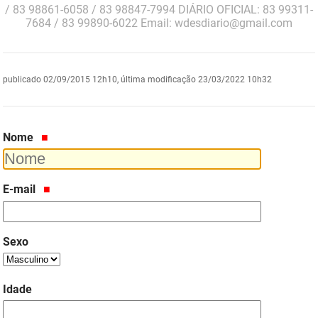
/ 83 98861-6058 / 83 98847-7994 DIÁRIO OFICIAL: 83 99311-
DER
Desenvolvimento e da Articulação Municipal
7684 / 83 99890-6022 Email: wdesdiario@gmail.com
DETRAN
Desenvolvimento Humano
publicado
02/09/2015 12h10,
última modificação
23/03/2022 10h32
EMPAER
Educação
ESPEP
Empreender
Nome
EPC
Secretaria de Fazenda
FAC
Secretaria de Governo
E-mail
Fapesq
Infraestrutura e dos Recursos Hídricos
Fundação Casa de José Américo
Juventude, Esporte e Lazer
Sexo
FUNAD
Meio Ambiente e Sustentabilidade
Idade
FUNDAC
Mulher e da Diversidade Humana