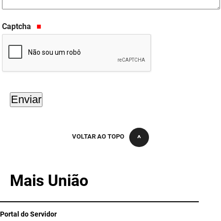
PBGÁS
Captcha
PB Saúde
PBTUR
PBPREV
Projeto Cooperar
PROCASE
PROCON
VOLTAR AO TOPO
Polícia Militar
Mais União
Polícia Civil
Rádio Tabajara
Portal do Servidor