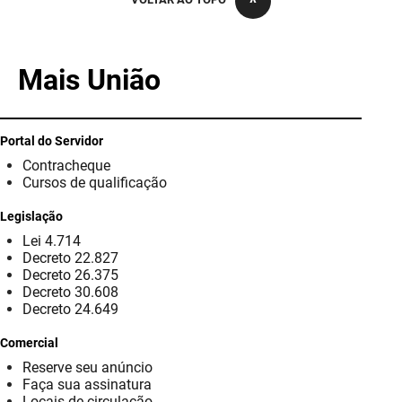
PBGÁS
PB Saúde
Mais União
PBTUR
PBPREV
Portal do Servidor
Contracheque
Projeto Cooperar
Cursos de qualificação
PROCASE
Legislação
Lei 4.714
PROCON
Decreto 22.827
Decreto 26.375
Polícia Militar
Decreto 30.608
Decreto 24.649
Polícia Civil
Comercial
Reserve seu anúncio
Rádio Tabajara
Faça sua assinatura
Locais de circulação