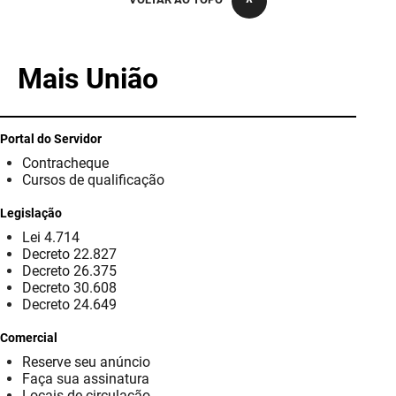
PBGÁS
PB Saúde
Mais União
PBTUR
PBPREV
Portal do Servidor
Contracheque
Projeto Cooperar
Cursos de qualificação
PROCASE
Legislação
Lei 4.714
PROCON
Decreto 22.827
Decreto 26.375
Polícia Militar
Decreto 30.608
Decreto 24.649
Polícia Civil
Comercial
Reserve seu anúncio
Rádio Tabajara
Faça sua assinatura
Locais de circulação