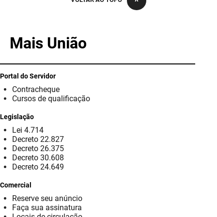
PBGÁS
PB Saúde
Mais União
PBTUR
PBPREV
Portal do Servidor
Contracheque
Projeto Cooperar
Cursos de qualificação
PROCASE
Legislação
Lei 4.714
PROCON
Decreto 22.827
Decreto 26.375
Polícia Militar
Decreto 30.608
Decreto 24.649
Polícia Civil
Comercial
Reserve seu anúncio
Rádio Tabajara
Faça sua assinatura
Locais de circulação