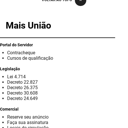
PBGÁS
PB Saúde
Mais União
PBTUR
PBPREV
Portal do Servidor
Contracheque
Projeto Cooperar
Cursos de qualificação
PROCASE
Legislação
Lei 4.714
PROCON
Decreto 22.827
Decreto 26.375
Polícia Militar
Decreto 30.608
Decreto 24.649
Polícia Civil
Comercial
Reserve seu anúncio
Rádio Tabajara
Faça sua assinatura
Locais de circulação