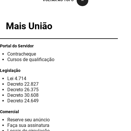
PBGÁS
PB Saúde
Mais União
PBTUR
PBPREV
Portal do Servidor
Contracheque
Projeto Cooperar
Cursos de qualificação
PROCASE
Legislação
Lei 4.714
PROCON
Decreto 22.827
Decreto 26.375
Polícia Militar
Decreto 30.608
Decreto 24.649
Polícia Civil
Comercial
Reserve seu anúncio
Rádio Tabajara
Faça sua assinatura
Locais de circulação