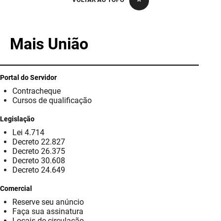
PBGÁS
PB Saúde
Mais União
PBTUR
PBPREV
Portal do Servidor
Contracheque
Projeto Cooperar
Cursos de qualificação
PROCASE
Legislação
Lei 4.714
PROCON
Decreto 22.827
Decreto 26.375
Polícia Militar
Decreto 30.608
Decreto 24.649
Polícia Civil
Comercial
Reserve seu anúncio
Rádio Tabajara
Faça sua assinatura
Locais de circulação