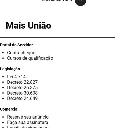
PBGÁS
PB Saúde
Mais União
PBTUR
PBPREV
Portal do Servidor
Contracheque
Projeto Cooperar
Cursos de qualificação
PROCASE
Legislação
Lei 4.714
PROCON
Decreto 22.827
Decreto 26.375
Polícia Militar
Decreto 30.608
Decreto 24.649
Polícia Civil
Comercial
Reserve seu anúncio
Rádio Tabajara
Faça sua assinatura
Locais de circulação