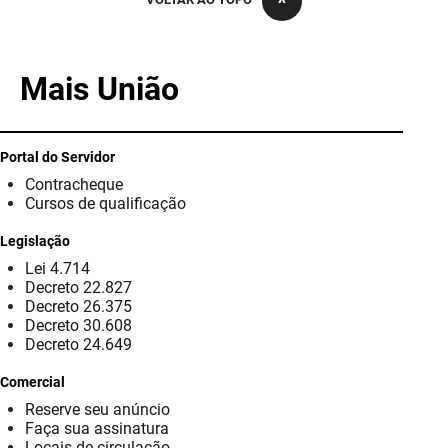
PBGÁS
PB Saúde
Mais União
PBTUR
PBPREV
Portal do Servidor
Contracheque
Projeto Cooperar
Cursos de qualificação
PROCASE
Legislação
Lei 4.714
PROCON
Decreto 22.827
Decreto 26.375
Polícia Militar
Decreto 30.608
Decreto 24.649
Polícia Civil
Comercial
Reserve seu anúncio
Rádio Tabajara
Faça sua assinatura
Locais de circulação