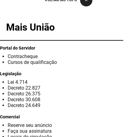
PBGÁS
PB Saúde
Mais União
PBTUR
PBPREV
Portal do Servidor
Contracheque
Projeto Cooperar
Cursos de qualificação
PROCASE
Legislação
Lei 4.714
PROCON
Decreto 22.827
Decreto 26.375
Polícia Militar
Decreto 30.608
Decreto 24.649
Polícia Civil
Comercial
Reserve seu anúncio
Rádio Tabajara
Faça sua assinatura
Locais de circulação