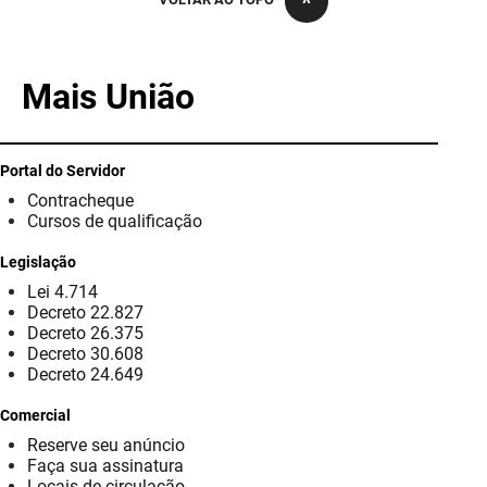
PBGÁS
PB Saúde
Mais União
PBTUR
PBPREV
Portal do Servidor
Contracheque
Projeto Cooperar
Cursos de qualificação
PROCASE
Legislação
Lei 4.714
PROCON
Decreto 22.827
Decreto 26.375
Polícia Militar
Decreto 30.608
Decreto 24.649
Polícia Civil
Comercial
Reserve seu anúncio
Rádio Tabajara
Faça sua assinatura
Locais de circulação