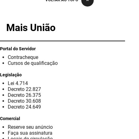
PBGÁS
PB Saúde
Mais União
PBTUR
PBPREV
Portal do Servidor
Contracheque
Projeto Cooperar
Cursos de qualificação
PROCASE
Legislação
Lei 4.714
PROCON
Decreto 22.827
Decreto 26.375
Polícia Militar
Decreto 30.608
Decreto 24.649
Polícia Civil
Comercial
Reserve seu anúncio
Rádio Tabajara
Faça sua assinatura
Locais de circulação