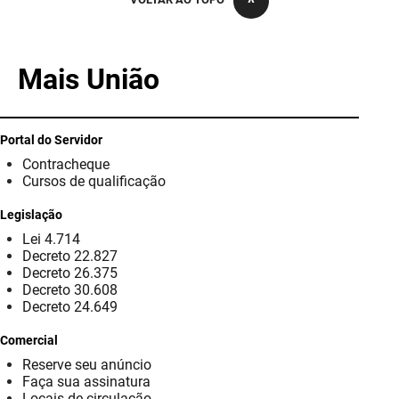
PBGÁS
PB Saúde
Mais União
PBTUR
PBPREV
Portal do Servidor
Contracheque
Projeto Cooperar
Cursos de qualificação
PROCASE
Legislação
Lei 4.714
PROCON
Decreto 22.827
Decreto 26.375
Polícia Militar
Decreto 30.608
Decreto 24.649
Polícia Civil
Comercial
Reserve seu anúncio
Rádio Tabajara
Faça sua assinatura
Locais de circulação