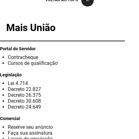
PBGÁS
PB Saúde
Mais União
PBTUR
PBPREV
Portal do Servidor
Contracheque
Projeto Cooperar
Cursos de qualificação
PROCASE
Legislação
Lei 4.714
PROCON
Decreto 22.827
Decreto 26.375
Polícia Militar
Decreto 30.608
Decreto 24.649
Polícia Civil
Comercial
Reserve seu anúncio
Rádio Tabajara
Faça sua assinatura
Locais de circulação