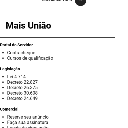
PBGÁS
PB Saúde
Mais União
PBTUR
PBPREV
Portal do Servidor
Contracheque
Projeto Cooperar
Cursos de qualificação
PROCASE
Legislação
Lei 4.714
PROCON
Decreto 22.827
Decreto 26.375
Polícia Militar
Decreto 30.608
Decreto 24.649
Polícia Civil
Comercial
Reserve seu anúncio
Rádio Tabajara
Faça sua assinatura
Locais de circulação