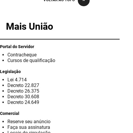
PBGÁS
PB Saúde
Mais União
PBTUR
PBPREV
Portal do Servidor
Contracheque
Projeto Cooperar
Cursos de qualificação
PROCASE
Legislação
Lei 4.714
PROCON
Decreto 22.827
Decreto 26.375
Polícia Militar
Decreto 30.608
Decreto 24.649
Polícia Civil
Comercial
Reserve seu anúncio
Rádio Tabajara
Faça sua assinatura
Locais de circulação