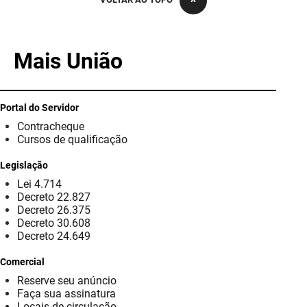
PBGÁS
PB Saúde
Mais União
PBTUR
PBPREV
Portal do Servidor
Contracheque
Projeto Cooperar
Cursos de qualificação
PROCASE
Legislação
Lei 4.714
PROCON
Decreto 22.827
Decreto 26.375
Polícia Militar
Decreto 30.608
Decreto 24.649
Polícia Civil
Comercial
Reserve seu anúncio
Rádio Tabajara
Faça sua assinatura
Locais de circulação