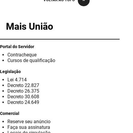
PBGÁS
PB Saúde
Mais União
PBTUR
PBPREV
Portal do Servidor
Contracheque
Projeto Cooperar
Cursos de qualificação
PROCASE
Legislação
Lei 4.714
PROCON
Decreto 22.827
Decreto 26.375
Polícia Militar
Decreto 30.608
Decreto 24.649
Polícia Civil
Comercial
Reserve seu anúncio
Rádio Tabajara
Faça sua assinatura
Locais de circulação