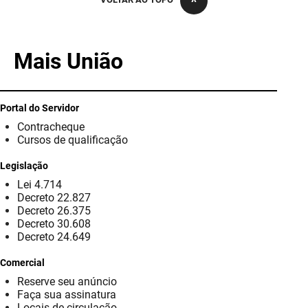
PBGÁS
PB Saúde
Mais União
PBTUR
PBPREV
Portal do Servidor
Contracheque
Projeto Cooperar
Cursos de qualificação
PROCASE
Legislação
Lei 4.714
PROCON
Decreto 22.827
Decreto 26.375
Polícia Militar
Decreto 30.608
Decreto 24.649
Polícia Civil
Comercial
Reserve seu anúncio
Rádio Tabajara
Faça sua assinatura
Locais de circulação