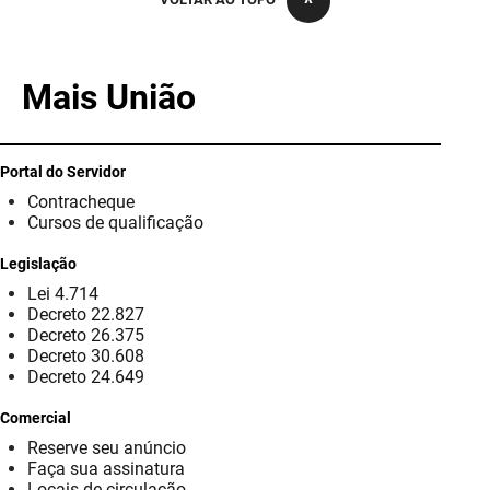
PBGÁS
PB Saúde
Mais União
PBTUR
PBPREV
Portal do Servidor
Contracheque
Projeto Cooperar
Cursos de qualificação
PROCASE
Legislação
Lei 4.714
PROCON
Decreto 22.827
Decreto 26.375
Polícia Militar
Decreto 30.608
Decreto 24.649
Polícia Civil
Comercial
Reserve seu anúncio
Rádio Tabajara
Faça sua assinatura
Locais de circulação