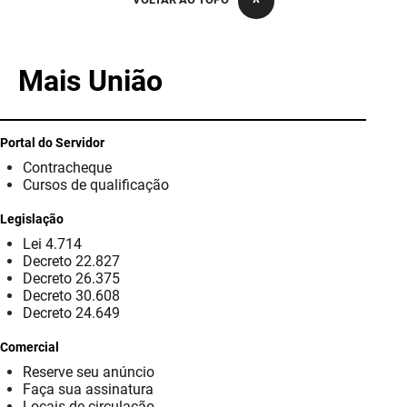
PBGÁS
PB Saúde
Mais União
PBTUR
PBPREV
Portal do Servidor
Contracheque
Projeto Cooperar
Cursos de qualificação
PROCASE
Legislação
Lei 4.714
PROCON
Decreto 22.827
Decreto 26.375
Polícia Militar
Decreto 30.608
Decreto 24.649
Polícia Civil
Comercial
Reserve seu anúncio
Rádio Tabajara
Faça sua assinatura
Locais de circulação