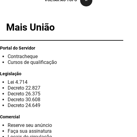
PBGÁS
PB Saúde
Mais União
PBTUR
PBPREV
Portal do Servidor
Contracheque
Projeto Cooperar
Cursos de qualificação
PROCASE
Legislação
Lei 4.714
PROCON
Decreto 22.827
Decreto 26.375
Polícia Militar
Decreto 30.608
Decreto 24.649
Polícia Civil
Comercial
Reserve seu anúncio
Rádio Tabajara
Faça sua assinatura
Locais de circulação