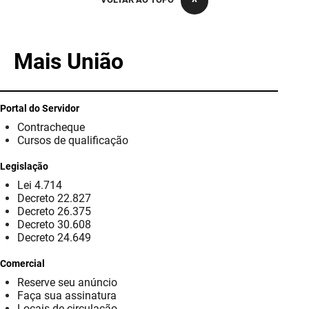
PBGÁS
PB Saúde
Mais União
PBTUR
PBPREV
Portal do Servidor
Contracheque
Projeto Cooperar
Cursos de qualificação
PROCASE
Legislação
Lei 4.714
PROCON
Decreto 22.827
Decreto 26.375
Polícia Militar
Decreto 30.608
Decreto 24.649
Polícia Civil
Comercial
Reserve seu anúncio
Rádio Tabajara
Faça sua assinatura
Locais de circulação