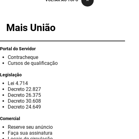
PBGÁS
PB Saúde
Mais União
PBTUR
PBPREV
Portal do Servidor
Contracheque
Projeto Cooperar
Cursos de qualificação
PROCASE
Legislação
Lei 4.714
PROCON
Decreto 22.827
Decreto 26.375
Polícia Militar
Decreto 30.608
Decreto 24.649
Polícia Civil
Comercial
Reserve seu anúncio
Rádio Tabajara
Faça sua assinatura
Locais de circulação