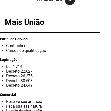
PBGÁS
PB Saúde
Mais União
PBTUR
PBPREV
Portal do Servidor
Contracheque
Projeto Cooperar
Cursos de qualificação
PROCASE
Legislação
Lei 4.714
PROCON
Decreto 22.827
Decreto 26.375
Polícia Militar
Decreto 30.608
Decreto 24.649
Polícia Civil
Comercial
Reserve seu anúncio
Rádio Tabajara
Faça sua assinatura
Locais de circulação