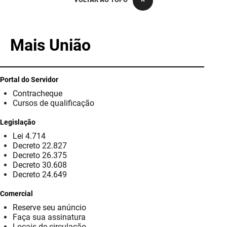
PBGÁS
PB Saúde
Mais União
PBTUR
PBPREV
Portal do Servidor
Contracheque
Projeto Cooperar
Cursos de qualificação
PROCASE
Legislação
Lei 4.714
PROCON
Decreto 22.827
Decreto 26.375
Polícia Militar
Decreto 30.608
Decreto 24.649
Polícia Civil
Comercial
Reserve seu anúncio
Rádio Tabajara
Faça sua assinatura
Locais de circulação