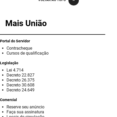
PBGÁS
PB Saúde
Mais União
PBTUR
PBPREV
Portal do Servidor
Contracheque
Projeto Cooperar
Cursos de qualificação
PROCASE
Legislação
Lei 4.714
PROCON
Decreto 22.827
Decreto 26.375
Polícia Militar
Decreto 30.608
Decreto 24.649
Polícia Civil
Comercial
Reserve seu anúncio
Rádio Tabajara
Faça sua assinatura
Locais de circulação