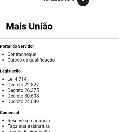
PBGÁS
PB Saúde
Mais União
PBTUR
PBPREV
Portal do Servidor
Contracheque
Projeto Cooperar
Cursos de qualificação
PROCASE
Legislação
Lei 4.714
PROCON
Decreto 22.827
Decreto 26.375
Polícia Militar
Decreto 30.608
Decreto 24.649
Polícia Civil
Comercial
Reserve seu anúncio
Rádio Tabajara
Faça sua assinatura
Locais de circulação