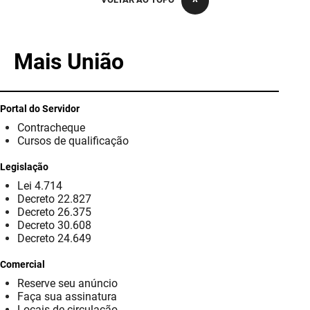
PBGÁS
PB Saúde
Mais União
PBTUR
PBPREV
Portal do Servidor
Contracheque
Projeto Cooperar
Cursos de qualificação
PROCASE
Legislação
Lei 4.714
PROCON
Decreto 22.827
Decreto 26.375
Polícia Militar
Decreto 30.608
Decreto 24.649
Polícia Civil
Comercial
Reserve seu anúncio
Rádio Tabajara
Faça sua assinatura
Locais de circulação