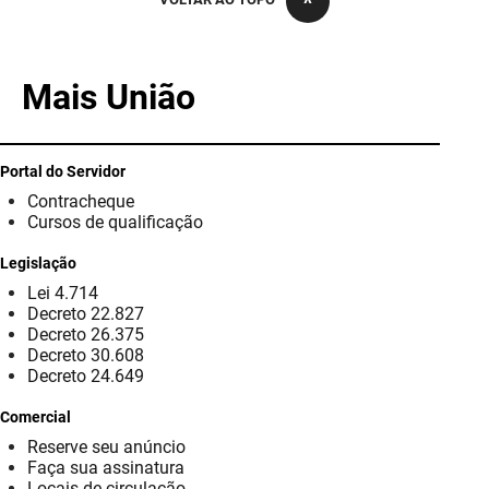
PBGÁS
PB Saúde
Mais União
PBTUR
PBPREV
Portal do Servidor
Contracheque
Projeto Cooperar
Cursos de qualificação
PROCASE
Legislação
Lei 4.714
PROCON
Decreto 22.827
Decreto 26.375
Polícia Militar
Decreto 30.608
Decreto 24.649
Polícia Civil
Comercial
Reserve seu anúncio
Rádio Tabajara
Faça sua assinatura
Locais de circulação