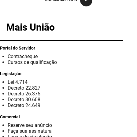
PBGÁS
PB Saúde
Mais União
PBTUR
PBPREV
Portal do Servidor
Contracheque
Projeto Cooperar
Cursos de qualificação
PROCASE
Legislação
Lei 4.714
PROCON
Decreto 22.827
Decreto 26.375
Polícia Militar
Decreto 30.608
Decreto 24.649
Polícia Civil
Comercial
Reserve seu anúncio
Rádio Tabajara
Faça sua assinatura
Locais de circulação