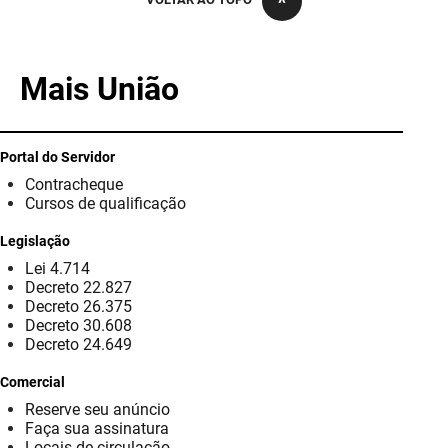
PBGÁS
PB Saúde
Mais União
PBTUR
PBPREV
Portal do Servidor
Contracheque
Projeto Cooperar
Cursos de qualificação
PROCASE
Legislação
Lei 4.714
PROCON
Decreto 22.827
Decreto 26.375
Polícia Militar
Decreto 30.608
Decreto 24.649
Polícia Civil
Comercial
Reserve seu anúncio
Rádio Tabajara
Faça sua assinatura
Locais de circulação