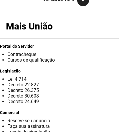
PBGÁS
PB Saúde
Mais União
PBTUR
PBPREV
Portal do Servidor
Contracheque
Projeto Cooperar
Cursos de qualificação
PROCASE
Legislação
Lei 4.714
PROCON
Decreto 22.827
Decreto 26.375
Polícia Militar
Decreto 30.608
Decreto 24.649
Polícia Civil
Comercial
Reserve seu anúncio
Rádio Tabajara
Faça sua assinatura
Locais de circulação