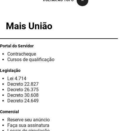
PBGÁS
PB Saúde
Mais União
PBTUR
PBPREV
Portal do Servidor
Contracheque
Projeto Cooperar
Cursos de qualificação
PROCASE
Legislação
Lei 4.714
PROCON
Decreto 22.827
Decreto 26.375
Polícia Militar
Decreto 30.608
Decreto 24.649
Polícia Civil
Comercial
Reserve seu anúncio
Rádio Tabajara
Faça sua assinatura
Locais de circulação