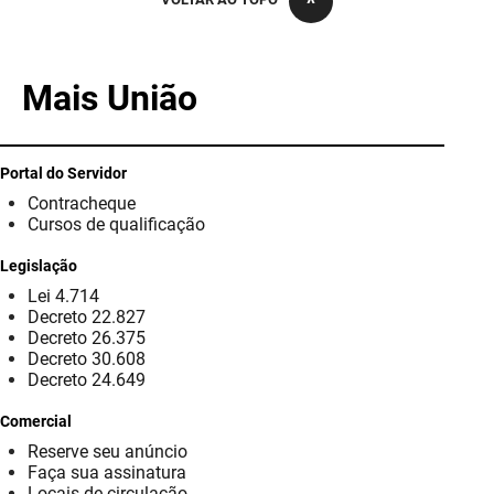
PBGÁS
PB Saúde
Mais União
PBTUR
PBPREV
Portal do Servidor
Contracheque
Projeto Cooperar
Cursos de qualificação
PROCASE
Legislação
Lei 4.714
PROCON
Decreto 22.827
Decreto 26.375
Polícia Militar
Decreto 30.608
Decreto 24.649
Polícia Civil
Comercial
Reserve seu anúncio
Rádio Tabajara
Faça sua assinatura
Locais de circulação