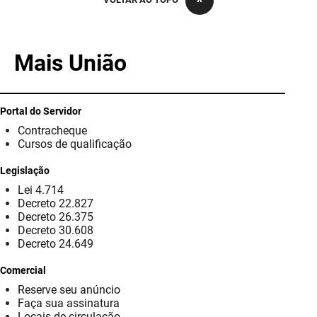
PBGÁS
PB Saúde
Mais União
PBTUR
PBPREV
Portal do Servidor
Contracheque
Projeto Cooperar
Cursos de qualificação
PROCASE
Legislação
Lei 4.714
PROCON
Decreto 22.827
Decreto 26.375
Polícia Militar
Decreto 30.608
Decreto 24.649
Polícia Civil
Comercial
Reserve seu anúncio
Rádio Tabajara
Faça sua assinatura
Locais de circulação