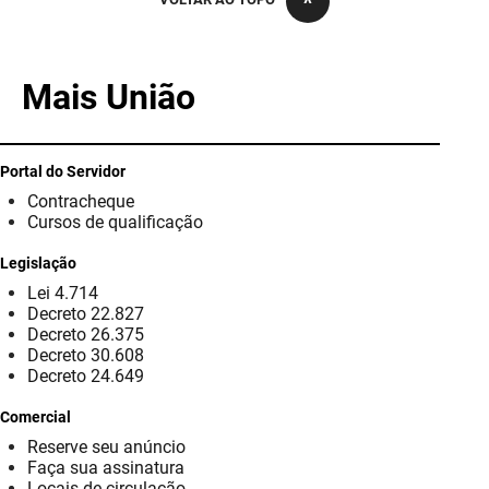
PBGÁS
PB Saúde
Mais União
PBTUR
PBPREV
Portal do Servidor
Contracheque
Projeto Cooperar
Cursos de qualificação
PROCASE
Legislação
Lei 4.714
PROCON
Decreto 22.827
Decreto 26.375
Polícia Militar
Decreto 30.608
Decreto 24.649
Polícia Civil
Comercial
Reserve seu anúncio
Rádio Tabajara
Faça sua assinatura
Locais de circulação