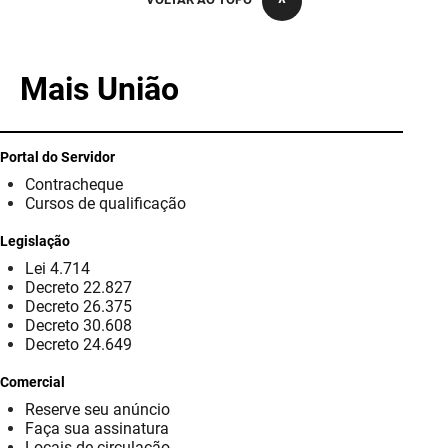
PBGÁS
PB Saúde
Mais União
PBTUR
PBPREV
Portal do Servidor
Contracheque
Projeto Cooperar
Cursos de qualificação
PROCASE
Legislação
Lei 4.714
PROCON
Decreto 22.827
Decreto 26.375
Polícia Militar
Decreto 30.608
Decreto 24.649
Polícia Civil
Comercial
Reserve seu anúncio
Rádio Tabajara
Faça sua assinatura
Locais de circulação