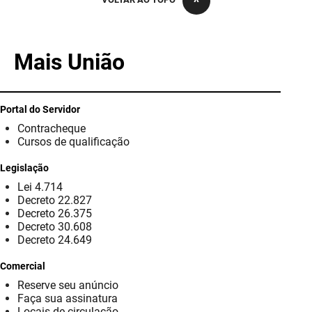
PBGÁS
PB Saúde
Mais União
PBTUR
PBPREV
Portal do Servidor
Contracheque
Projeto Cooperar
Cursos de qualificação
PROCASE
Legislação
Lei 4.714
PROCON
Decreto 22.827
Decreto 26.375
Polícia Militar
Decreto 30.608
Decreto 24.649
Polícia Civil
Comercial
Reserve seu anúncio
Rádio Tabajara
Faça sua assinatura
Locais de circulação