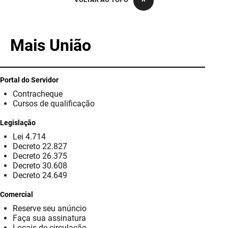
PBGÁS
PB Saúde
Mais União
PBTUR
PBPREV
Portal do Servidor
Contracheque
Projeto Cooperar
Cursos de qualificação
PROCASE
Legislação
Lei 4.714
PROCON
Decreto 22.827
Decreto 26.375
Polícia Militar
Decreto 30.608
Decreto 24.649
Polícia Civil
Comercial
Reserve seu anúncio
Rádio Tabajara
Faça sua assinatura
Locais de circulação