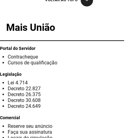
PBGÁS
PB Saúde
Mais União
PBTUR
PBPREV
Portal do Servidor
Contracheque
Projeto Cooperar
Cursos de qualificação
PROCASE
Legislação
Lei 4.714
PROCON
Decreto 22.827
Decreto 26.375
Polícia Militar
Decreto 30.608
Decreto 24.649
Polícia Civil
Comercial
Reserve seu anúncio
Rádio Tabajara
Faça sua assinatura
Locais de circulação