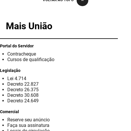
PBGÁS
PB Saúde
Mais União
PBTUR
PBPREV
Portal do Servidor
Contracheque
Projeto Cooperar
Cursos de qualificação
PROCASE
Legislação
Lei 4.714
PROCON
Decreto 22.827
Decreto 26.375
Polícia Militar
Decreto 30.608
Decreto 24.649
Polícia Civil
Comercial
Reserve seu anúncio
Rádio Tabajara
Faça sua assinatura
Locais de circulação