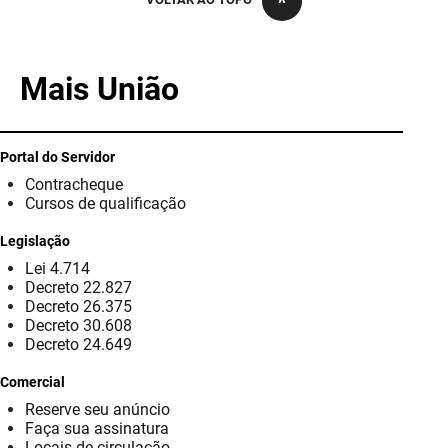
PBGÁS
PB Saúde
Mais União
PBTUR
PBPREV
Portal do Servidor
Contracheque
Projeto Cooperar
Cursos de qualificação
PROCASE
Legislação
Lei 4.714
PROCON
Decreto 22.827
Decreto 26.375
Polícia Militar
Decreto 30.608
Decreto 24.649
Polícia Civil
Comercial
Reserve seu anúncio
Rádio Tabajara
Faça sua assinatura
Locais de circulação