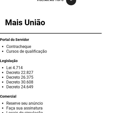
PBGÁS
PB Saúde
Mais União
PBTUR
PBPREV
Portal do Servidor
Contracheque
Projeto Cooperar
Cursos de qualificação
PROCASE
Legislação
Lei 4.714
PROCON
Decreto 22.827
Decreto 26.375
Polícia Militar
Decreto 30.608
Decreto 24.649
Polícia Civil
Comercial
Reserve seu anúncio
Rádio Tabajara
Faça sua assinatura
Locais de circulação