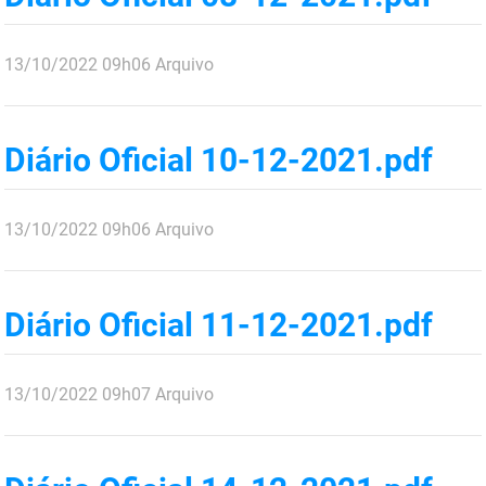
PBGÁS
publicado
PB Saúde
13/10/2022
09h06
Arquivo
PBTUR
Diário Oficial 10-12-2021.pdf
PBPREV
Projeto Cooperar
publicado
13/10/2022
09h06
Arquivo
PROCASE
PROCON
Diário Oficial 11-12-2021.pdf
Polícia Militar
publicado
13/10/2022
09h07
Arquivo
Polícia Civil
Rádio Tabajara