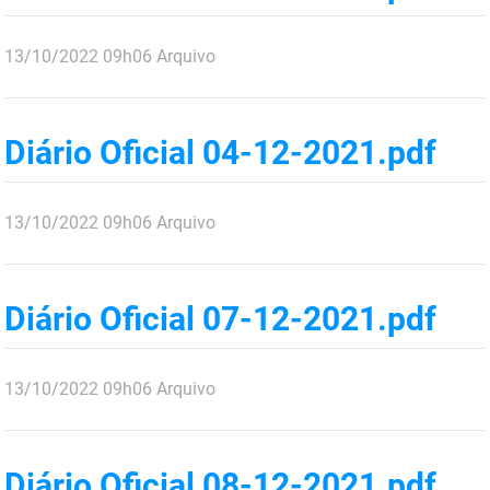
FUNES
Planejamento, Orçamento e Gestão
publicado
13/10/2022
09h06
Arquivo
FUNESC
Procuradoria Geral do Estado
IMEQ
Representação Institucional
Diário Oficial 04-12-2021.pdf
IASS
Saúde
IPHAEP
Segurança e Defesa Social
publicado
13/10/2022
09h06
Arquivo
JUCEP
Turismo e Desenvolvimento Econômico
Diário Oficial 07-12-2021.pdf
LIFESA
LOTEP
publicado
13/10/2022
09h06
Arquivo
Ouvidoria Geral do Estado
PAP
Diário Oficial 08-12-2021.pdf