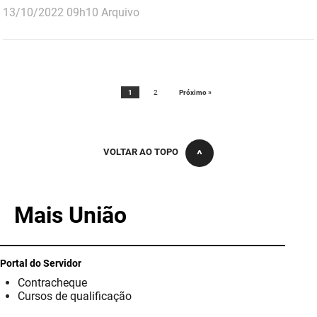
publicado
13/10/2022
09h10
Arquivo
1
2
Próximo »
VOLTAR AO TOPO
Mais União
Portal do Servidor
Contracheque
Cursos de qualificação