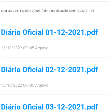
DER
Desenvolvimento e da Articulação Municipal
publicado
01/12/2021 00h03,
última modificação
12/01/2022 21h06
DETRAN
Desenvolvimento Humano
EMPAER
Educação
Diário Oficial 01-12-2021.pdf
ESPEP
Empreender
publicado
13/10/2022
09h05
Arquivo
EPC
Secretaria de Fazenda
FAC
Secretaria de Governo
Diário Oficial 02-12-2021.pdf
Fapesq
Infraestrutura e dos Recursos Hídricos
Fundação Casa de José Américo
Juventude, Esporte e Lazer
publicado
13/10/2022
09h05
Arquivo
FUNAD
Meio Ambiente e Sustentabilidade
FUNDAC
Mulher e da Diversidade Humana
Diário Oficial 03-12-2021.pdf