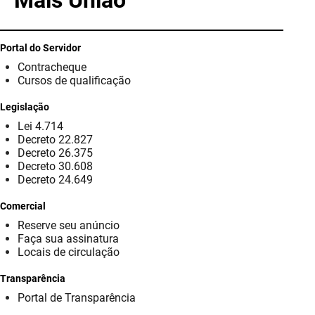
Mais União
PBGÁS
PB Saúde
Portal do Servidor
Contracheque
PBTUR
Cursos de qualificação
PBPREV
Legislação
Lei 4.714
Projeto Cooperar
Decreto 22.827
Decreto 26.375
PROCASE
Decreto 30.608
Decreto 24.649
PROCON
Comercial
Reserve seu anúncio
Polícia Militar
Faça sua assinatura
Locais de circulação
Polícia Civil
Transparência
Rádio Tabajara
Portal de Transparência