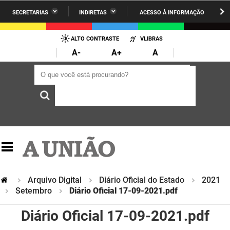
SECRETARIAS
INDIRETAS
ACESSO À INFORMAÇÃO
A União
Administração
IR
PARA
ALTO CONTRASTE
VLIBRAS
AESA
Administração Penitenciária
O
A-
A+
A
CONTEÚDO
ARPB
Agricultura Familiar e Desenvolvimento do Semiárido
O que você está procurando?
O que você está procurando?
Agevisa
Casa Civil do Governador
Cagepa
Casa Militar do Governador
Cehap
Ciência, Tecnologia, Inovação e Ensino Superior
Cinep
Comunicação Institucional
Codata
Controladoria Geral do Estado
Arquivo Digital
Diário Oficial do Estado
2021
Setembro
Diário Oficial 17-09-2021.pdf
Companhia Docas
Cultura
Diário Oficial 17-09-2021.pdf
Corpo de Bombeiros
Desenvolvimento da Agropecuária e Pesca